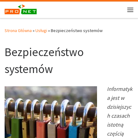
Strona Główna
»
Usługi
»
Bezpieczeństwo systemów
Bezpieczeństwo
systemów
Informatyk
a jest w
dzisiejszyc
h czasach
istotną
częścią