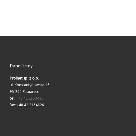
Dane firmy
Proinet sp. z o.o.
ul. Konstantynowska 16
95-200 Pabianice
tel.
+48 42 2153435
fax: +48 42 2154626